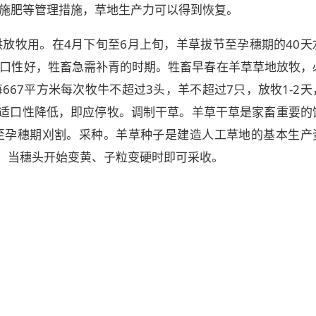
施肥等管理措施，草地生产力可以得到恢复。
放牧用。在4月下旬至6月上旬，羊草拔节至孕穗期的40天
口性好，牲畜急需补青的时期。牲畜早春在羊草草地放牧，
67平方米每次牧牛不超过3头，羊不超过7只，放牧1-2天
，适口性降低，即应停牧。调制干草。羊草干草是家畜重要的
至孕穗期刈割。采种。羊草种子是建造人工草地的基本生产
旬，当穗头开始变黄、子粒变硬时即可采收。