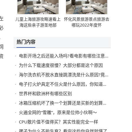
左
儿童上海旅游攻略速看上
怀化风景旅游景点旅游去
海这些亲子游圣地部
哪玩2022年度怀
必
，
热门内容
饲
资
电影开场之后还能入场吗?看电影有哪些注意事项?
为什么下载速度很慢？大部分都是这个原因
海尔洗衣机不脱水直接跳漂洗是什么原因?竟然是这样
电子打火炉具定不住火是什么原因，你知道怎么处理吗？
世界杯和欧洲杯有哪些区别
冰箱压缩机坏了换一个划算还是买新的划算？换
火遍全网的“雪雕”，原来是位帅小伙啊～
CPU散片值不值得买？其实性能完全一样
骡子为什么不能生育？看完这些你自然就懂了