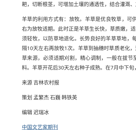
耙，切断根茎，可增加土壤的通透性，结合灌溉、
羊草的利用方式有：放牧。羊草是优良牧草，可供
右为放牧适期。此时正是羊草生长快，草质嫩，适
须轻牧，以防草地退化。长势良好的羊草草地，每6
隔10天左右再放牧1次。羊草到抽穗时草质老化
草来源，必须适期刈割，精心调制，一般在拔节
料。羊草开花后30天左右种子成熟。在7月中下
来源 吉林农村报
策划 孟繁杰 石巍 韩铁英
编辑 迟瑞冰
中国文艺家期刊