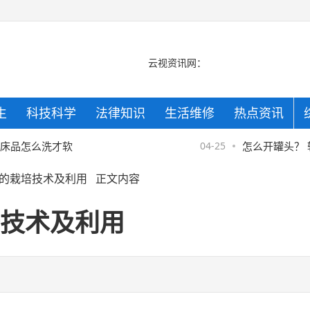
云视资讯网：
生
科技科学
法律知识
生活维修
热点资讯
京
品怎么洗才软
04-25
怎么开罐头？ 轻
的栽培技术及利用
正文内容
京
技术及利用