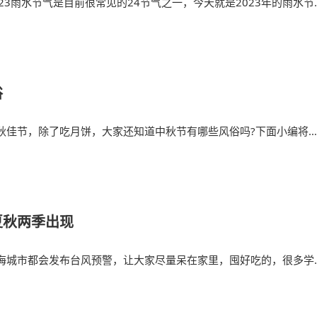
23雨水节气是目前很常见的24节气之一，今天就是2023年的雨水节
意味着
俗
秋佳节，除了吃月饼，大家还知道中秋节有哪些风俗吗?下面小编将
走
夏秋两季出现
海城市都会发布台风预警，让大家尽量呆在家里，囤好吃的，很多学