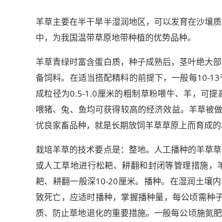
羊草主要在半干旱半湿润地区，可以发育在沙壤质
中，为我国温带草原地带种植的优势品种。
羊草青绿时富含蛋白质，种子成熟后，茎叶绝大部
备饲料。在适当搭配精料的前提下，一般每10-13千克
成粒径为0.5-1.0厘米的粗制草粉喂牛、羊，
喂猪、兔、鱼均可获得较高的经济效益。羊草被做
优良家畜品种，就是长期放饲羊草草原上而育成的
栽培羊草的技术要点是：整地。人工播种的羊草草
或人工草地进行松耙、耕翻和封闭等管理措施，
耙、耕翻一般深10-20厘米。播种。在湿润土壤
致死亡，应适时播种，掌握播种量，每公顷需种子3
质、防止草地退化的重要措施。一般每公顷施氮肥