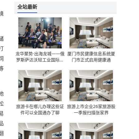
全站最新
境
储
打
龙华聚势·出海龙城——俄
厦门市民健康信息系统厦
饲
罗斯萨达沃轻工业国际论
门市正式启用健康通
坛 圆满成功
等
地
松
旅游卡在哪儿办理这些证
旅游上市企业26家旅游股
件可以全国通办了聊
一季报扫描张家界
易
品
翻