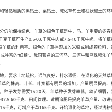
和轻黏壤质的黑钙土、栗钙土、碱化草甸土和柱状碱土的环
分仍能保持绿色。羊草的绿色干草是牛、马、羊重要的冬春
干草可生产0.5-0.6千克牛肉或7.5-10千克牛奶。将羊草
可提高羊草的利用率。绿色的羊草拌湿加入米糠或制成颗粒料，
成牲畜的“细粮”。我国著名的三河马、三河牛和乌珠穆沁羊
。
地，要求土地疏松，通气良好，排水通畅。在退化的天然草
羊草的株高、叶长、叶宽都有明显的增加，产量明显提高。
内，种子发芽需要15-20天。羊草种子发芽率低，幼苗细弱，
7.5-60千克。田间管理。适期追肥是提高羊草产量、改进
15千克，可增产干草165千克。开始退化的草地，经过浅耕