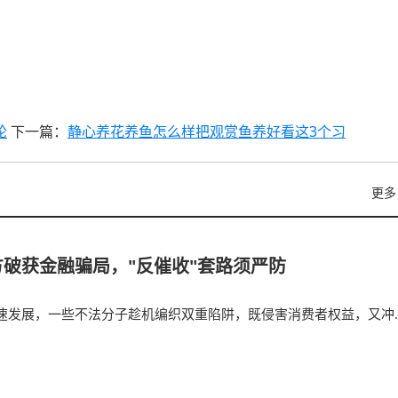
轮
下一篇：
静心养花养鱼怎么样把观赏鱼养好看这3个习
更多
破获金融骗局，"反催收"套路须严防
速发展，一些不法分子趁机编织双重陷阱，既侵害消费者权益，又冲