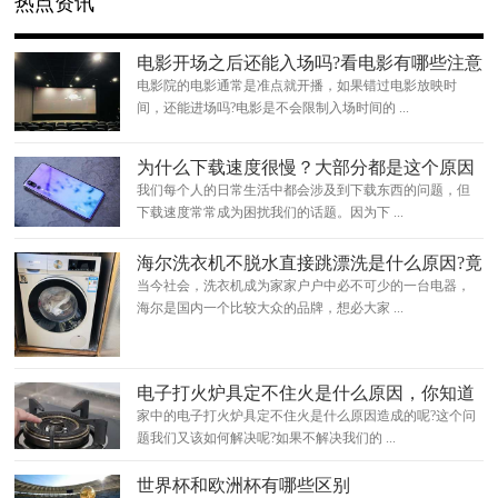
热点资讯
电影开场之后还能入场吗?看电影有哪些注意
事项?
电影院的电影通常是准点就开播，如果错过电影放映时
间，还能进场吗?电影是不会限制入场时间的 ...
为什么下载速度很慢？大部分都是这个原因
我们每个人的日常生活中都会涉及到下载东西的问题，但
下载速度常常成为困扰我们的话题。因为下 ...
海尔洗衣机不脱水直接跳漂洗是什么原因?竟
然是这样
当今社会，洗衣机成为家家户户中必不可少的一台电器，
海尔是国内一个比较大众的品牌，想必大家 ...
电子打火炉具定不住火是什么原因，你知道
怎么处理吗？
家中的电子打火炉具定不住火是什么原因造成的呢?这个问
题我们又该如何解决呢?如果不解决我们的 ...
世界杯和欧洲杯有哪些区别