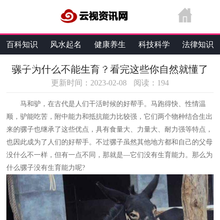
百科知识
风水起名
健康养生
科技科学
法律知识
生活维修
热点资讯
综合资讯
骡子为什么不能生育？看完这些你自然就懂了
更新时间：2023-02-08
阅读：
194
马和驴，在古代是人们干活时候的好帮手。马跑得快、性情温
顺，驴能吃苦，附中能力和抵抗能力比较强，它们两个物种结合生出
来的骡子也继承了这些优点，具有食量大、力量大、耐力强等特点，
也因此成为了人们的好帮手。不过骡子虽然其他地方都和自己的父母
没什么不一样，但有一点不同，那就是—它们没有生育能力。那么为
什么骡子没有生育能力呢?