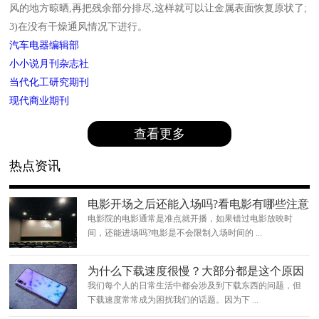
风的地方晾晒,再把残余部分排尽,这样就可以让金属表面恢复原状了;
3)在没有干燥通风情况下进行。
汽车电器编辑部
小小说月刊杂志社
当代化工研究期刊
现代商业期刊
查看更多
热点资讯
电影开场之后还能入场吗?看电影有哪些注意
事项?
电影院的电影通常是准点就开播，如果错过电影放映时
间，还能进场吗?电影是不会限制入场时间的 ...
为什么下载速度很慢？大部分都是这个原因
我们每个人的日常生活中都会涉及到下载东西的问题，但
下载速度常常成为困扰我们的话题。因为下 ...