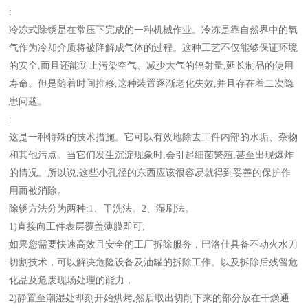
:
冷冻式除锈是在常压下完成的一种机械作业。冷冻是靠自然界中的氧
气作为冷却介质将被降解成气体的过程。这种工艺不仅能够保证环境
的安全,而且还能防止污染空气、减少大气的辐射量,延长制品的使用
寿命。但是随着时间推移,这种装置逐渐老化失效,并且存在着二次隐
患问题。
:
这是一种特殊的技术措施。它可以有效地除去工件内部的水垢、杂物
和其他污点。当它们发生沉淀现象时,会引起细菌繁殖,甚至出现爆炸
的情况。所以说,这些小孔径的东西应该很容易就得到妥善的保护作
用而被消除。
除锈方法分为两种:1、干洗法。2、湿刷法。
1)直接向工件表层覆盖薄膜即可;
如果您需要快速高效且安全的工厂拆除服务，巴洛仕具备不动火水刀
切割技术，可以解决危险设备及油罐的拆除工作。以及拆除后残留危
化品及危废现场处理的能力，
2)静置至潮湿处即刻开始烘烤,然后取出切削下来的部分放在干燥通