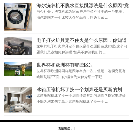
海尔洗衣机不脱水直接跳漂洗是什么原因?竟
然是这样
当今社会，洗衣机成为家家户户中必不可少的一台电器，
海尔是国内一个比较大众的品牌，想必大家 ...
电子打火炉具定不住火是什么原因，你知道
怎么处理吗？
家中的电子打火炉具定不住火是什么原因造成的呢?这个问
题我们又该如何解决呢?如果不解决我们的 ...
世界杯和欧洲杯有哪些区别
世界杯和欧洲杯同样是四年举办一次，但是，这俩究竟有
啥区别呢?下面由小编来为大伙介绍一下吧 ...
冰箱压缩机坏了换一个划算还是买新的划
算？换
冰箱压缩机坏了换一个划算还是买新的划算？换家电维修
小编为您带来文章之冰箱压缩机坏了换一个 ...
友情链接： |