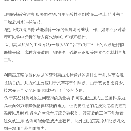
:
1用酸或碱液涂擦,如表面生锈;可用弱酸性溶剂喷在工件上,待其完全
干燥后用水冲掉油脂。
2使用强力清洁粉,若能清除干净的金属则可继续工作。如果不及时清
理可以将电焊机等放入废水池中进行循环操作。
:采用高温加温的工业方法(一般为30°C以下),对工件上的铁锈进行彻
底地去除。这种方法适用于钢铁件、砂轮及钢板等硬质合金材料的加
工时。
:
利用高压泵使氧化皮从管壁剥离出来并通过管道排出室外,从而实现
除锈目的。此方式主要应用于汽车零部件除锈。由于该设备投资少、
技术先进且安全环保,因此得到了广泛的应用。
:对于某些材质难以达到理想的质量要求,可以通过加入适当磨料,以提
高表面张力来降低物体腐蚀的速度。但需要注意的是浸染过程需控制
温度以及时间,避免产生化学反应导致损伤。浸渍后的工件不能放置
过久或过厚,否则可能会造成严重破坏。此外,还须定期添加防锈乳化
剂来增加产品的附着力。