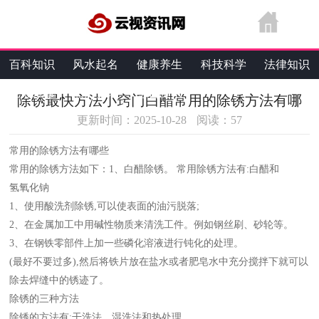
百科知识
风水起名
健康养生
科技科学
法律知识
生活维修
热点资讯
综合资讯
除锈最快方法小窍门白醋常用的除锈方法有哪
更新时间：2025-10-28
阅读：
57
常用的除锈方法有哪些
常用的除锈方法如下：1、白醋除锈。 常用除锈方法有:白醋和
氢氧化钠
1、使用酸洗剂除锈,可以使表面的油污脱落;
2、在金属加工中用碱性物质来清洗工件。例如钢丝刷、砂轮等。
3、在钢铁零部件上加一些磷化溶液进行钝化的处理。
(最好不要过多),然后将铁片放在盐水或者肥皂水中充分搅拌下就可以
除去焊缝中的锈迹了。
除锈的三种方法
除锈的方法有:干洗法、湿洗法和热处理。