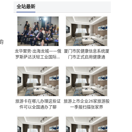
全站最新
韵
龙华聚势·出海龙城——俄
厦门市民健康信息系统厦
罗斯萨达沃轻工业国际论
门市正式启用健康通
坛 圆满成功
旅游卡在哪儿办理这些证
旅游上市企业26家旅游股
件可以全国通办了聊
一季报扫描张家界