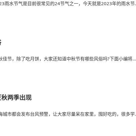
23雨水节气是目前很常见的24节气之一，今天就是2023年的雨水节
意味着
俗
秋佳节，除了吃月饼，大家还知道中秋节有哪些风俗吗?下面小编将
走
夏秋两季出现
海城市都会发布台风预警，让大家尽量呆在家里，囤好吃的，很多学