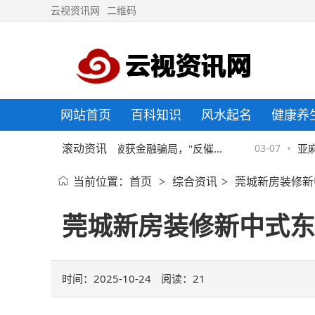
云视资讯网
二维码
网站首页
百科知识
风水起名
健康养
滚动资讯
8
京东金融协助警方破获金融骗局，"反催
03-07
亚麻
当前位置：
首页
综合资讯
莞城新房装修新
>
>
收"套路须严防
莞城新房装修新中式东
时间：2025-10-24
阅读：
21