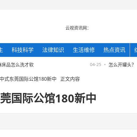
云视资讯网：
生
科技科学
法律知识
生活维修
热点资讯
京
床品怎么洗才软
04-25
怎么开罐头？ 
中式东莞国际公馆180新中
正文内容
京
莞国际公馆180新中