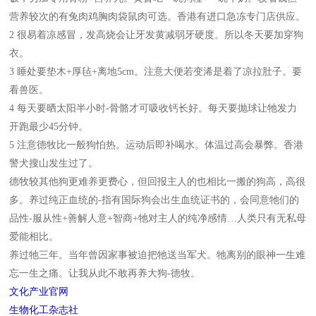
营养较次的有兔肉鸡胸肉袋鼠肉可选。香港有进口急冻专门店供应。
2 很易着凉感冒，发高烧会让牙发黄减弱牙硬度。所以冬天要加穿狗
衣。
3 睡处要垫木+厚毡+离地5cm。注意大便若变浠是着了凉拉肚子。要
看兽医。
4 每天要晒太阳半小时-骨骼才可吸收钙长好。每天要抛球让牠发力
开跑最少45分钟。
5 注意德牧比一般狗怕热。运动后即补喝水。体温过高会暴弊。香港
警犬搜山发生过了。
德牧较其他狗更难养更费心，但回报主人的也相比一搬的狗高，高很
多。养过纯正血统的-指有国际狗会出生血统证书的，会同意牠们的
品性-服从性+善解人意+智商+牠对主人的纯净感情…人类只有无私母
爱能相比。
养过牠三年。当年曾因家事被迫把牠送当军犬。牠离别的眼神一生难
忘一生之痛。让我从此不敢再养大狗-德牧。
文化产业官网
生物化工杂志社