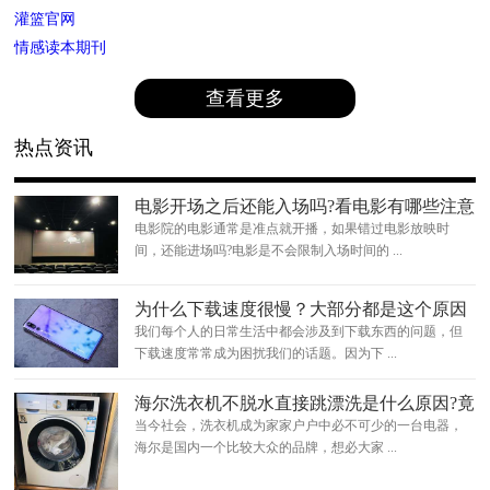
灌篮官网
情感读本期刊
查看更多
热点资讯
电影开场之后还能入场吗?看电影有哪些注意
事项?
电影院的电影通常是准点就开播，如果错过电影放映时
间，还能进场吗?电影是不会限制入场时间的 ...
为什么下载速度很慢？大部分都是这个原因
我们每个人的日常生活中都会涉及到下载东西的问题，但
下载速度常常成为困扰我们的话题。因为下 ...
海尔洗衣机不脱水直接跳漂洗是什么原因?竟
然是这样
当今社会，洗衣机成为家家户户中必不可少的一台电器，
海尔是国内一个比较大众的品牌，想必大家 ...