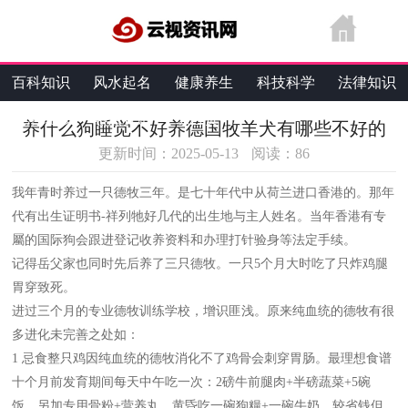
百科知识
风水起名
健康养生
科技科学
法律知识
生活维修
热点资讯
综合资讯
养什么狗睡觉不好养德国牧羊犬有哪些不好的
更新时间：2025-05-13
阅读：
86
我年青时养过一只德牧三年。是七十年代中从荷兰进口香港的。那年
代有出生证明书-祥列牠好几代的出生地与主人姓名。当年香港有专
屬的国际狗会跟进登记收养资料和办理打针验身等法定手续。
记得岳父家也同时先后养了三只德牧。一只5个月大时吃了只炸鸡腿
胃穿致死。
进过三个月的专业德牧训练学校，增识匪浅。原来纯血统的德牧有很
多进化未完善之处如：
1 忌食整只鸡因纯血统的德牧消化不了鸡骨会刺穿胃肠。最理想食谱
十个月前发育期间每天中午吃一次：2磅牛前腿肉+半磅蔬菜+5碗
饭，另加专用骨粉+营养丸。黄昏吃一碗狗糧+一碗牛奶。较省钱但