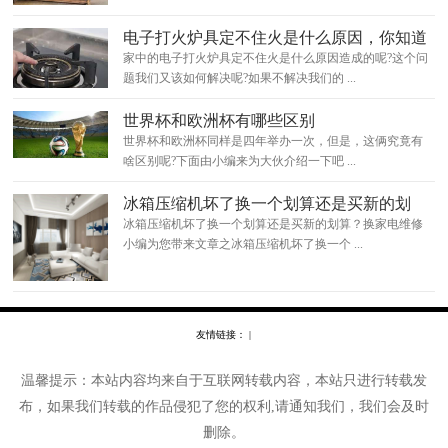
电子打火炉具定不住火是什么原因，你知道
怎么处理吗？
家中的电子打火炉具定不住火是什么原因造成的呢?这个问
题我们又该如何解决呢?如果不解决我们的 ...
世界杯和欧洲杯有哪些区别
世界杯和欧洲杯同样是四年举办一次，但是，这俩究竟有
啥区别呢?下面由小编来为大伙介绍一下吧 ...
冰箱压缩机坏了换一个划算还是买新的划
算？换
冰箱压缩机坏了换一个划算还是买新的划算？换家电维修
小编为您带来文章之冰箱压缩机坏了换一个 ...
友情链接： |
温馨提示：本站内容均来自于互联网转载内容，本站只进行转载发
布，如果我们转载的作品侵犯了您的权利,请通知我们，我们会及时
删除。